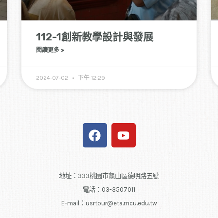
112-1創新教學設計與發展
閱讀更多 »
2024-07-02
下午 12:29
F
Y
a
o
c
u
e
t
b
u
地址：333桃園市龜山區德明路五號
o
b
電話：03-3507011
o
e
E-mail：usrtour@eta.mcu.edu.tw
k