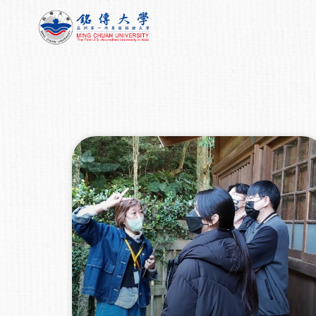
跳
至
主
要
內
容