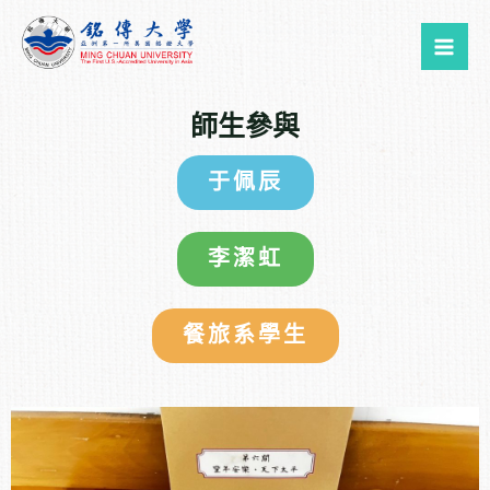
跳
Mai
至
Me
主
要
師生參與
內
容
于佩辰
李潔虹
餐旅系學生