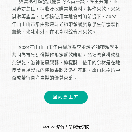
與當地社區發展協會的人員座談，產生共識，並
且造訪農民，採收及採購當地食材，製作果乾，米冰
淇淋等產品，在標榜使用本地食材的前提下，2023
年山山山市集由鄭建瑋老師帶領餐旅系學生研發製作
薑糖、米冰淇淋、在地食材綜合水果乾。
2024年山山山市集由餐旅系李永評老師帶領學生
共同為市集研發製作限定餅乾糕點，品項包含桃映紅
茶餅乾、洛神花鳳梨酥、檸檬酥，使用的食材是在地
良美農場製成的檸檬果乾及洛神花乾，龜山楓樹坑中
益成茶行自產自製的優質茶葉。
回到最上方
©2023 銘傳大學觀光學院