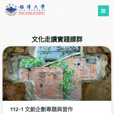
跳
Mai
至
Me
主
要
內
容
文化走讀實踐課群
112-1 文創企劃專題與習作