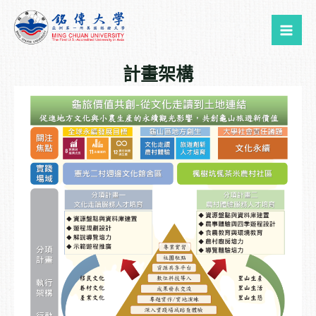
跳
Mai
至
Me
主
要
計畫架構
內
容