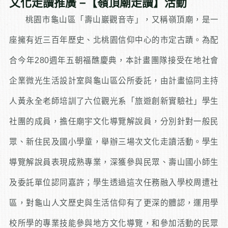
文化走讀推廣 −【嶺頂廟走讀】活動
桃園市龜山區「壽山巖觀音寺」，又稱嶺頂廟，是一
座擁有近三百年歷史、北桃園信仰中心的市定古蹟。為配
合今年280週年五朝福醮慶典，本計畫團隊接受在地社會
企業微光生活設計室與龜山區公所委託，由計畫協同主持
人黃永全老師培訓了六位觀光系「旅遊創新實驗社」學生
社團的成員，擔任廟宇文化導覽解說員，分別針對一般民
眾、新住民及國小學童，舉辦三場次文化走讀活動。學生
導覽解說員表現成熟專業，深獲參與民眾、壽山國小師生
及委託單位認同嘉許；學生透過這次任務融入學校周遭社
區，對龜山人文歷史與生活信仰有了更深的體認，運用學
校所學的專業技能參與地方文化導覽，和參加活動的民眾