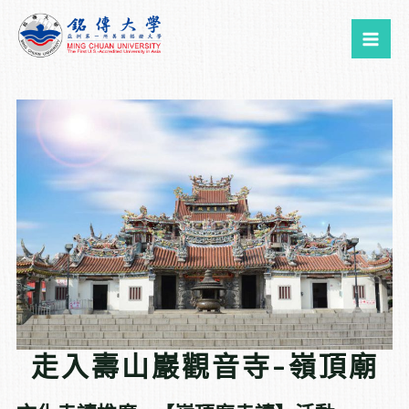
跳
Mai
至
Me
主
要
內
容
走入壽山巖觀音寺-嶺頂廟