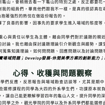
到龜山，會稍微去看一下龜山的特別之處，反正都要花
謝我的組員們，畢竟他們跟我不一樣，是真的很認真在
山抱著強烈的熱忱在做這份報告的。
揮了良善的影響，因事先的要求學生進入場域的態度等
心與責任以學生為主體。藉由同學們對於議題的親近
的討論。我也藉由探討議題理論引介新觀念與趨勢，課
讓他們學會如何蒐集知識理論，如何問問題、回應問題以及討論
真實場域問題；Develop發展-休閒美學方案的創新能力；D
心得、收穫與問題觀察
同學們反應，反思報告與場域勘查訪談等，尤其是期中
些選修課程的同學為大四的外系學生們，功課原本就
分，讓自己能更瞭解學習四年的龜山人文，提升同學的
的同學之外，觀光學院的同學以及外系同學們都能選修