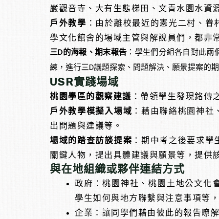
巌觀音寺、大有生態梯田、文青水園水資
戶外教學
：由於離校最近的憲光二村、眷
學文化館舍的場域主管與解說員們，都非
三
的海報、期末報告
：學生們分組各自對此兩
D
練，進行三
議題探索、問題解決、願景提案的期
D
USR實踐場域
桃園學區的觀察建議
：帶領學生發現銘傳
戶外教學模擬入場域
：藉由聯絡桃園神社
出問題與建議等。
場域的踏查訪談提案
：期中考之後要求學
關鍵人物，提出具體建議與願景等，提供
與在地組織或夥伴連結方式
政府：桃園神社、桃園土地公文化
學生如何與地方聯繫與注意事項等
企業：讓同學們藉由彼此的報告瞭