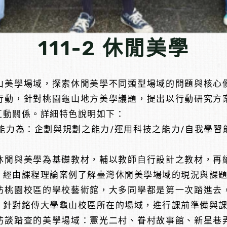
111-2 休閒美學
山美學場域，探索休閒美學不同類型場域的問題與核心
行動，針對桃園龜山地方美學議題，提出以行動研究方
互動關係。詳細特色說明如下：
能力為：企劃與規劃之能力/運用科技之能力/自我學習
休閒與美學為基礎教材，輔以教師自行設計之教材，再
，經由課程理論案例了解臺灣休閒美學場域的現況與課
訪桃園校區的學校藝術館，大多同學都是第一次踏進去
，針對銘傳大學龜山校區所在的場域，進行課前準備與
訪談踏查的美學場域：憲光二村、眷村故事館、新星巷