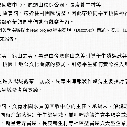
源回收中心、虎頭山環保公園、長庚養生村等。
村故事館，適逢駐村團隊調整，因此帶領同學至桃園神
常熱心帶領同學們進行觀察學習。
個美學場域提出
經由
發現（
Discover
）問題、發展（
D
read project
末報告。
之美、龜山之美，再藉由發現龜山之美引導學生遴選感
、桃園土地公文化會館的參訪，引導學生如何實際進入
生進入場域觀察、訪談，先藉由海報製作釐清主要探討
該場域參考與實踐。
會館、文青水園水資源回收中心的主任、承辦人、解說
，同時介紹該組別學生給場域，並叮嚀訪談注意事項等並
解，新星巷弄書屋、長庚養生村等社區型書屋與大型企業