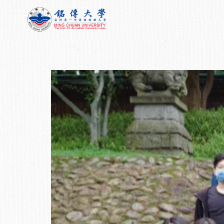
跳
至
主
要
內
容