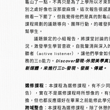
龜山了一點，不再只是為了上學所以才來
別之處好像也沒那麼麻煩，這次報告很感
微看一下罷了，但我覺得他們是真的對龜
課程規劃的議題導向、團隊行動，的確發
幫學生。
議題鎖定的小組報告，將課堂討論的重
況，激發學生學習意欲，自我釐清與深入
聽者（active listener），
務的三D能力。
Discover發現-休閒美學
新媒體，來進行三
D-發現、發展、傳遞。
選修課程
：本課程為選修課程，有不少
告），實在不是選修課程時所想像的，有
擔，但也都反應還好在畢業之前能修此學
跨域整合
：本課程為選修課程，除了休憩