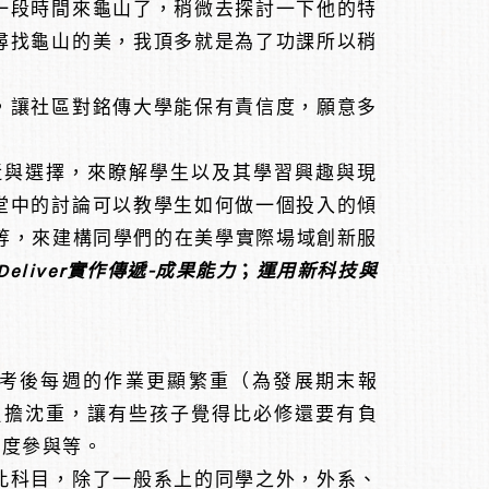
一段時間來龜山了，稍微去探討一下他的特
尋找龜山的美，我頂多就是為了功課所以稍
，讓社區對銘傳大學能保有責信度，願意多
與選擇，來瞭解學生以及其學習興趣與現
堂中的討論可以教學生如何做一個投入的傾
問題等，來建構同學們的在美學實際場域創新服
eliver實作傳遞-成果能力
；
運用新科技與
考後每週的作業更顯繁重（為發展期末報
負擔沈重，讓有些孩子覺得比必修還要有負
深度參與等。
此科目，除了一般系上的同學之外，外系、