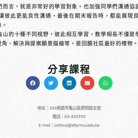
們而言，就是非常好的學習對象。也加強同學們溝通協
讓彼此更能良性溝通，最後在期末報告時，都能展現
勢。
龜山的十種不同視野，彼此相互學習，教學相長不僅是
視角、解決與提案願景描繪等，是回饋社區最好的禮物
分享課程
地址：333桃園市龜山區德明路五號
電話：03-3507011
E-mail：usrtour@eta.mcu.edu.tw