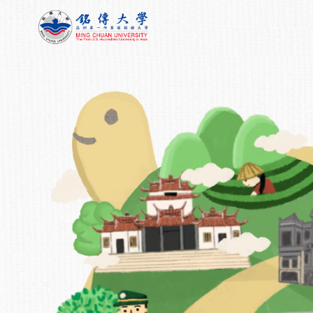
跳
至
主
要
內
容