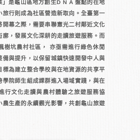
」是龜山區地方創生D N A 盤點的在地
小旅行則成為社區營造新取向。全臺第一
將開幕之際，需要串聯憲光二村鄰近文化
街廓，發展文化深耕的走讀旅遊服務。而
楓樹坑農村社區， 亦亟需進行綠色休閒
整備與提升，以保留城鎮快速開發中人與
目標為建立整合學校與在地資源的共享平
跨學院師生組成課群進入場域實踐，與在
進行文化走讀與農村體驗之旅遊服務協
小農生產的永續觀光影響，共創龜山旅遊