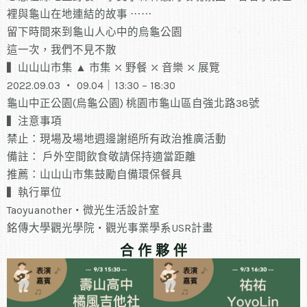
裡與龜山在地連結的故事 ⋯⋯
留下時間來到龜山人心中的烏龜公園
這一次，我們不見不散
▍山山山市集 ▲ 市集 ⤫ 野餐 ⤫ 音樂 ⤫ 展覽
2022.09.03 ・ 09.04｜13:30 – 18:30
龜山中正公園(烏龜公園) 桃園市龜山區自強北路38號
▍注意事項
禁止：現場及場地週邊謝絕所有政治推廣活動
備註： 戶外空間飲食敬請保持適當距離
推薦：山山山市集鼓勵自備環保餐具
▍執行單位
Taoyuanother・微光生活設計室
銘傳大學觀光學院・觀光事業學系USR計畫
合 作 夥 伴