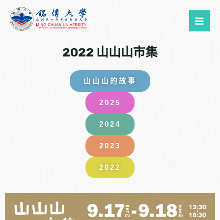
跳
Mai
至
Me
主
要
2022 山山山市集
內
容
山山山的故事
2025
2024
2023
2022