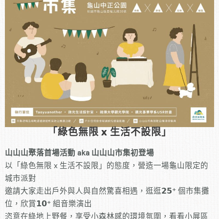
「綠色無限 x 生活不設限」
山山山聚落首場活動 aka 山山山市集初登場
以「綠色無限 x 生活不設限」的態度，營造一場龜山限定的
城市派對
邀請大家走出戶外與人與自然驚喜相遇
，
逛逛𝟮𝟱⁺ 個市集攤
位，欣賞𝟭𝟬⁺ 組音樂演出
恣意在綠地上野餐，享受小森林感的環境氛圍
，
看看小展區