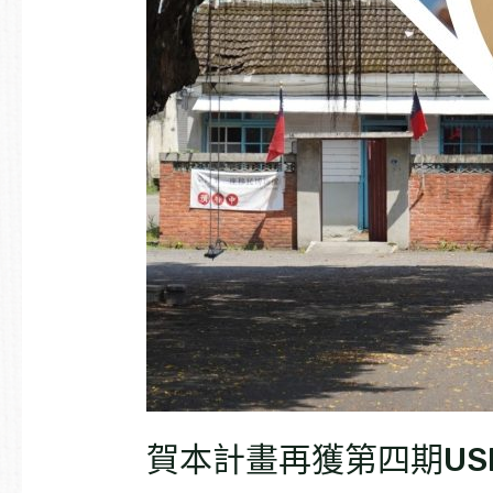
值
計
畫
核
心
賀本計畫再獲第四期US