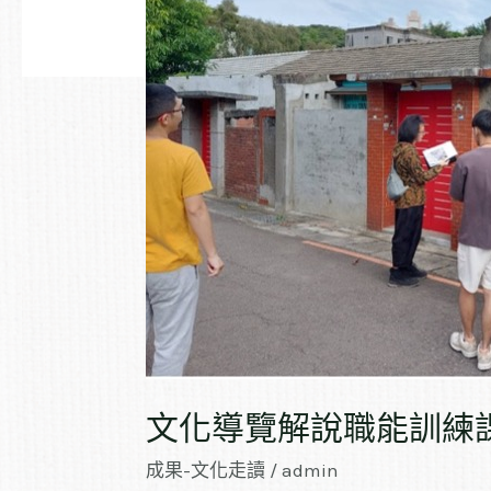
說
職
能
訓
練
課
程
文化導覽解說職能訓練
成果-文化走讀
/
admin