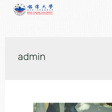
跳
文
至
章
主
分
要
頁
內
容
admin
賀