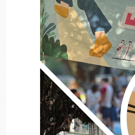
本
計
畫
再
獲
第
四
期
USR
補
助
延
續
龜
旅
價